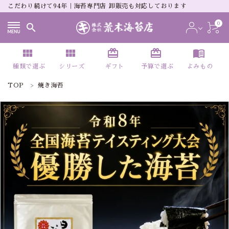
こだわり続けて94年｜海苔専門店 卸販売も対応しております
0
search
view_module
view_module
card_giftcard
card_giftcard
menu_book
種類で選ぶ
シリーズ
ギフト
予算で選ぶ
よみもの
TOP
焼き海苔
ACCOUNT MENU
ようこそ ゲスト 様
meeting_room
person
ログイン
新規会員登録