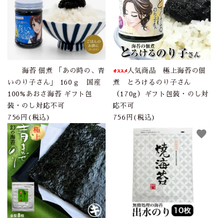
海苔 佃煮 「あの時の、青
人気商品 極上海苔の佃
いのり子さん」 160ｇ 国産
煮 とろけるのり子さん
100%あおさ海苔 ギフト包
（170g）ギフト包装・のし対
装・のし対応不可
応不可
756円(税込)
756円(税込)
favorite
favorite