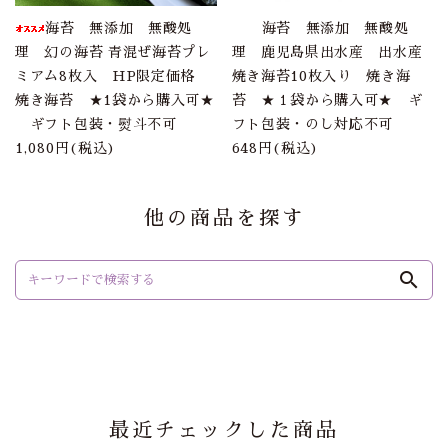
海苔 無添加 無酸処
海苔 無添加 無酸処
理 幻の海苔 青混ぜ海苔プレ
理 鹿児島県出水産 出水産
ミアム8枚入 HP限定価格
焼き海苔10枚入り 焼き海
焼き海苔 ★1袋から購入可★
苔 ★１袋から購入可★ ギ
ギフト包装・熨斗不可
フト包装・のし対応不可
1,080円(税込)
648円(税込)
他の商品を探す
search
最近チェックした商品