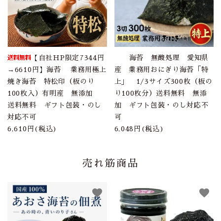
【自社HP限定7344円
海苔 無酸処理 愛知県
→6610円】海苔 業務用極上
産 業務用おにぎり海苔「特
焼き海苔 特松印（板のり
上」 1/3サイズ300枚（板の
100枚入）有明産 無添加
り100枚分）送料無料 無添
送料無料 ギフト包装・のし
加 ギフト包装・のし対応不
対応不可
可
6,610円(税込)
6,048円(税込)
売れ筋商品
favorite
favorite