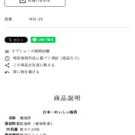
mail_outline
お問い合わせ
型番:
NH-20
toc
オプションの値段詳細
error_outline
特定商取引法に基づく表記 (返品など)
share
この商品を友達に教える
undo
買い物を続ける
商品説明
日本一おいしい海苔
名称
焼海苔
原材料名
乾海苔（愛知県産）
内容量
板のり20枚