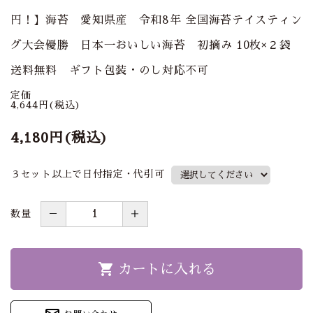
その他のギフト
円！】海苔 愛知県産 令和8年 全国海苔テイスティン
グ大会優勝 日本一おいしい海苔 初摘み 10枚×２袋
INFORMATION
送料無料 ギフト包装・のし対応不可
ご利用ガイド
定価
4,644円(税込)
熨斗・ラッピングについて
4,180円(税込)
プライバシーポリシー
３セット以上で日付指定・代引可
特定商取引法について
－
＋
数量
お問い合わせ
shopping_cart
カートに入れる