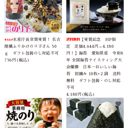
水産庁長官賞受賞！ 名古
【受賞記念 HP限
屋嬢ふりかけのり子さん 50
定 定価4,644円→4,180
ｇ ギフト包装のし対応不可
円！】海苔 愛知県産 令和8
756円(税込)
年 全国海苔テイスティング大
会優勝 日本一おいしい海
苔 初摘み 10枚×２袋 送料
無料 ギフト包装・のし対応
不可
4,180円(税込)
favorite
favorite